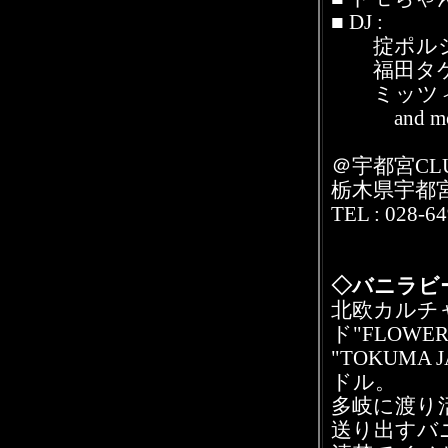
■ DJ :
掟ポルシェ
福田タケシ（
ミッツィ
and mo
＠宇都宮CLU
栃木県宇都宮
TEL : 028-6
◇バニラビ
北欧カルチ
ド"FLOWER
"TOKUMA
ドル。
多岐に渡り活
送り出すバ