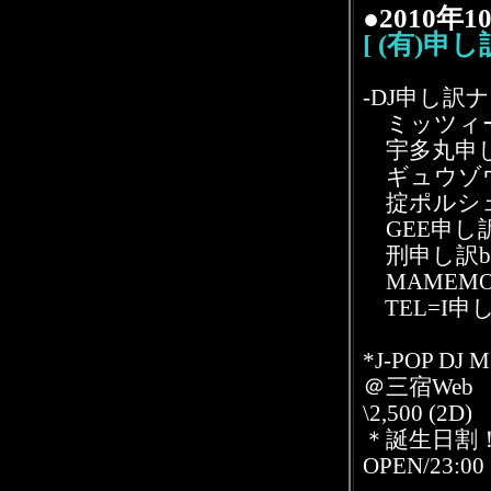
●2010年
[ (有)申
-DJ申し訳ナ
ミッツィー
宇多丸申し訳Jr
ギュウゾウ申
掟ポルシェ申
GEE申し訳Jr
刑申し訳bab
MAMEMO
TEL=I申
*J-POP DJ 
＠三宿We
\2,500 (2D)
＊誕生日割！
OPEN/23:00