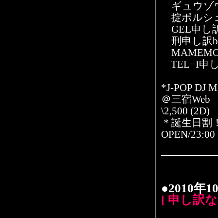
ギュウゾウ申
掟ポルシェ申
GEE申し訳Jr
刑申し訳bab
MAMEMO
TEL=I申
*J-POP DJ 
＠三宿We
\2,500 (2D)
＊誕生日割！
OPEN/23:00
●2010年
[ 申し訳な