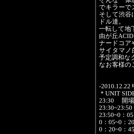
でキラーで
そして渋谷
ドル達。
一転して地
由が丘ACID 
ナードコア
サイタマノ
予定調和な
なお客様の
-2010.1
＊UNIT SI
23:30 開
23:30~23:
23:50~0：
0：05~0：2
0：20~0：