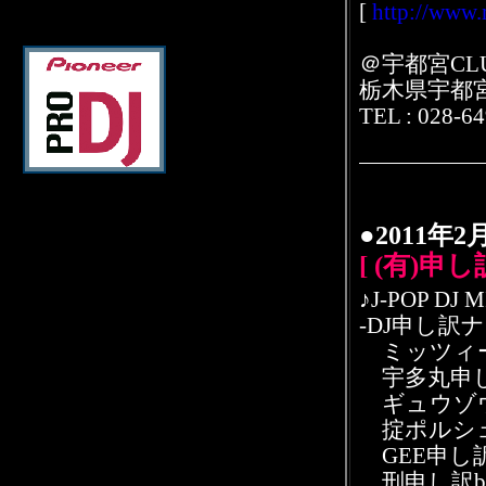
[
http://www
＠宇都宮CLUB
栃木県宇都宮
TEL : 028-6
●2011年
[ (有)申
♪J-POP DJ 
-DJ申し訳ナ
ミッツィー
宇多丸申し訳Jr
ギュウゾウ申
掟ポルシェ申
GEE申し訳Jr
刑申し訳bab