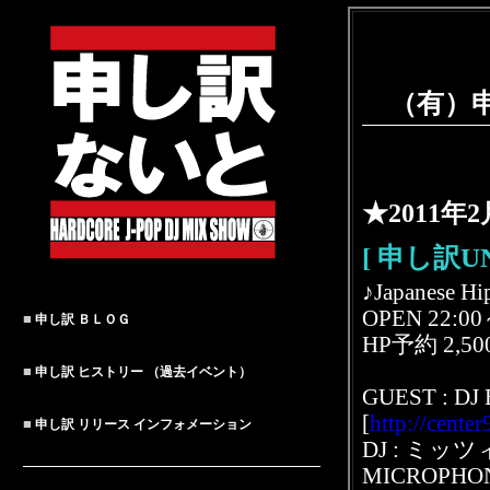
（有）申し
★2011年
[ 申し訳U
♪Japanese Hi
OPEN 22:0
■
申し訳 ＢＬＯＧ
HP予約 2,500y
■
申し訳 ヒストリー （過去イベント）
GUEST : DJ 
[
http://cente
■
申し訳 リリース インフォメーション
DJ : ミッツ
MICROPHO