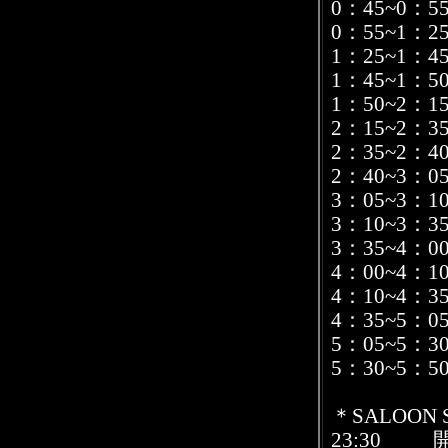
0：45~0
0：55~1：2
1：25~1：4
1：45~1
1：50~2：1
2：15~2：3
2：35~2
2：40~3：05
3：05~3
3：10~3：35
3：35~4：
4：00~4
4：10~4
4：35~5：0
5：05~5
5：30~5
＊SALOON 
23:30 