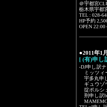
＠宇都宮CLUB
栃木県宇都宮
TEL : 028-6
HP予約 2,500y
OPEN 22:0
●2011年
[ (有)申
-DJ申し訳ナ
ミッツィー
宇多丸申し訳Jr
ギュウゾウ申
掟ポルシェ申
刑申し訳bab
MAMEMO