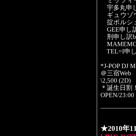
ミッツィー
宇多丸申し訳Jr
ギュウゾウ申
掟ポルシェ申
GEE申し訳Jr
刑申し訳bab
MAMEMO
TEL=I申
*J-POP DJ 
＠三宿We
\2,500 (2D)
＊誕生日割！
OPEN/23:00
★2010年