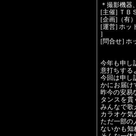
＊撮影機器
[主催] 
[企画]（有）
[運営] ホ
]
[問合せ] ホ
今年も申し
意打ちする
今回は申し
かにお届け
昨今の安易な
タンスを貫
みんなで歌
カラオケ気
ただ一部の
ないかも知
そんな一体