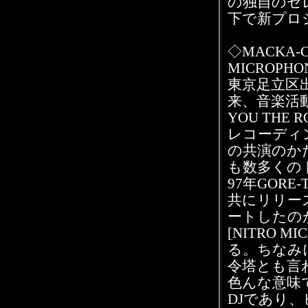
の独自のセ
下で新プロ
◇MACKA-C
MICROPHO
東京足立区
来、音楽活
■
YOU THE 
レコーディ
の共演のか
も数多くの
97年GORE-
共にリリース
ートしたの
[NITRO M
る。ちなみに
令塔とも言
色んな意味
DJであり