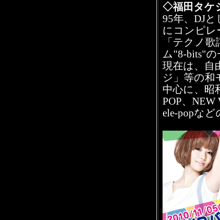
◇福田タケシ（
95年、DJ
にコンピレ
「テクノ歌謡
ム"8-bit
現在は、自
ジ」等の和
中心に、昭
POP、NEW
ele-po