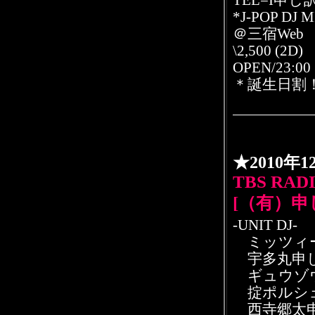
TEL=I申し
*J-POP DJ 
＠三宿Web
\2,500 (2D)
OPEN/23:00
＊誕生日割！
★2010年
TBS RADIO
[（有）申
-UNIT DJ-
ミッツィー
宇多丸申し訳Jr
ギュウゾウ申
掟ポルシェ申
西寺郷太申し訳J