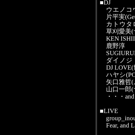
■DJ
ウエノコウジ(t
片平実(Gettin
カトウタ
草刈愛美(
KEN ISHII
鹿野淳
SUGIURU
ダイノジ
DJ LOVE
ハヤシ(POL
矢口雅哲(
山口一郎(
・・・and 
■LIVE
group_ino
Fear, and Lo