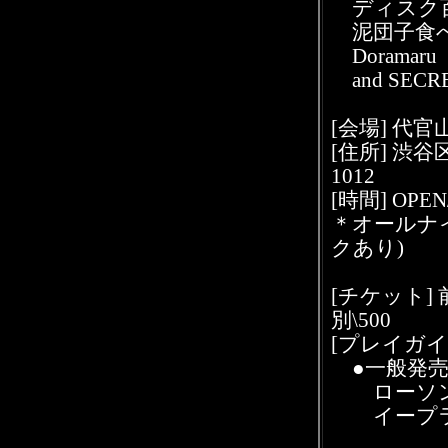
ディスク
泥団子食
Doramaru
and SECRE
[会場] 代官山
[住所] 渋谷区
1012
[時間] OPEN
＊オールナ
クあり)
[チケット] 
別\500
[プレイガイ
●一般発売
ローソン 05
イープラス