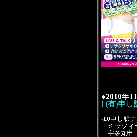
●2010年
[ (有)申
-DJ申し訳ナ
ミッツィー
宇多丸申し訳Jr