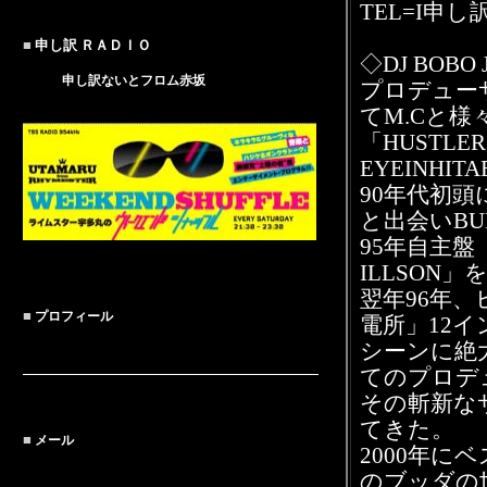
TEL=I申し
■
申し訳 ＲＡＤＩＯ
◇DJ BOBO J
申し訳ないとフロム赤坂
プロデュー
てM.Cと
「HUSTLER
EYEINHI
90年代初頭にC
と出会いBU
95年自主盤「F
ILLSON
翌年96年
■
プロフィール
電所」12
シーンに絶大
てのプロデュ
その斬新な
てきた。
■
メール
2000年
のブッダの世