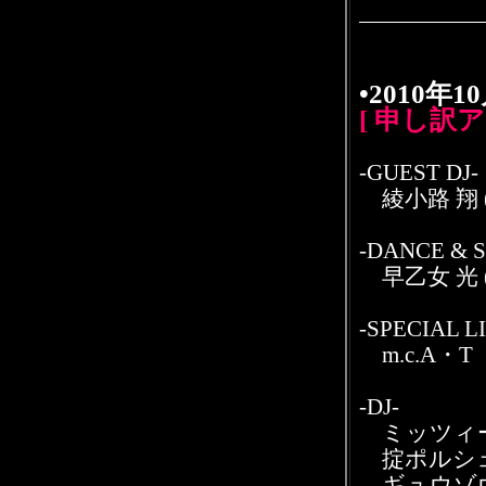
•2010年
[ 申し訳
-GUEST DJ-
綾小路 翔 
-DANCE & 
早乙女 光 
-SPECIAL L
m.c.A・T
-DJ-
ミッツィ
掟ポルシェ申
ギュウゾウ申