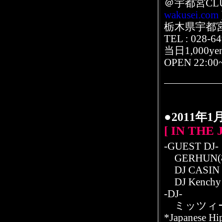
＠宇都宮CLUB
wakusei.com
栃木県宇都宮
TEL : 028-6
当日1,000yen
OPEN 22:00
●2011年
[ IN THE J
-GUEST DJ-
GERHUN(
DJ CASIN
DJ Kenchy（
-DJ-
ミッツィ
*Japanese Hi