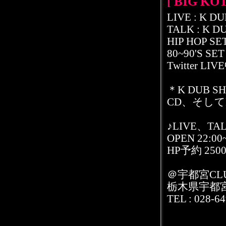
[ BIG KO
LIVE : K D
TALK : K 
HIP HOP SE
80~90'S 
Twitter LI
＊K DUB 
CD、そしてK
♪LIVE、TAL
OPEN 22:00
HP予約 2500y
＠宇都宮CLUB
栃木県宇都宮
TEL : 028-6