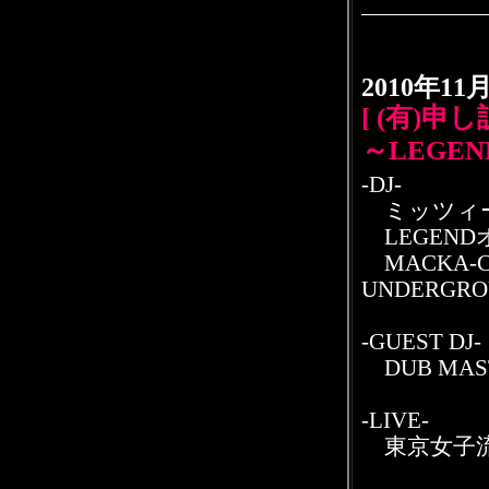
2010年1
[ (有)申
～LEGEND
-DJ-
ミッツィ
LEGENDオ
MACKA-CH
UNDERGRO
-GUEST DJ-
DUB MA
-LIVE-
東京女