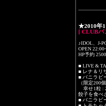
★2010年
[ CLU
♪IDOL、J-PO
OPEN 22:00
HP予約 2500y
■ LIVE &
■ レナ＆リ
■ バニラ
（限定200
幸せ1粒 :
餃子を食べ
■ バニラ
■ トモち