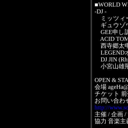
■WORLD WI
-DJ -
ミッツィー
ギュウゾウ申
GEE申し訳Jr
ACID TO
西寺郷太申し訳J
LEGENDオブ
DJ JIN (Rhy
小宮山雄飛
OPEN & STA
会場 ageHa@
チケット 前売￥
お問い合わせ S
http://www.so
主催 / 企画
協力 音楽主